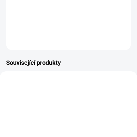
Sada mramorovych kamínků a UV stabilního pojiva již od 555
Kč/m2
DETAILNÍ INFORMACE
ZEPTAT SE
Související produkty
SKLADEM
SKLADEM
Arabescato 100x19 cm
Novastyl Epox