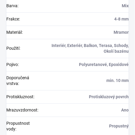
Barva
:
Mix
Frakce
:
4-8 mm
Materiál
:
Mramor
Interiér, Exteriér, Balkon, Terasa, Schody,
Použití
:
Okolí bazénu
Pojivo
:
Polyuretanové, Epoxidové
Doporučená
min. 10 mm
vrstva
:
Protiskluznost
:
Protiskluzový povrch
Mrazuvzdornost
:
Ano
Propustnost
Propustný
vody
: