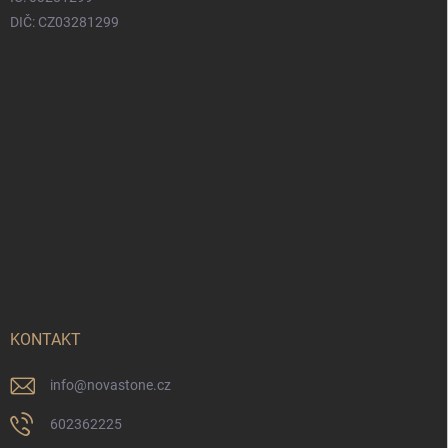
DIČ: CZ03281299
KONTAKT
info
@
novastone.cz
602362225