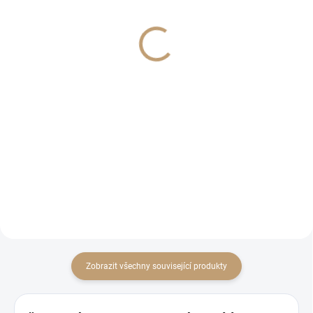
(Penetrace)
360 Kč
Chemie
297,52 Kč bez DPH
320 Kč
Detail
264,46 Kč bez DPH
Do košíku
Kvalitní dvousložková penetrace
pro savé podklady. Ideální základ
pro pokládku kamenného
koberce - zpevňuje, uzavírá a
zvyšuje přilnavost
Zobrazit všechny související produkty