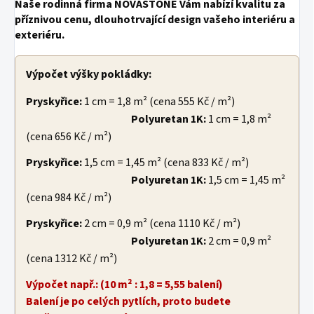
Naše rodinná firma NOVASTONE Vám nabízí kvalitu za
příznivou cenu, dlouhotrvající design vašeho interiéru a
exteriéru.
Výpočet výšky pokládky:
Pryskyřice:
1 cm = 1,8 m² (cena 555 Kč / m²)
Polyuretan 1K:
1 cm = 1,8 m²
(cena 656 Kč / m²)
Pryskyřice:
1,5 cm = 1,45 m² (cena 833 Kč / m²)
Polyuretan 1K:
1,5 cm = 1,45 m²
(cena 984 Kč / m²)
Pryskyřice:
2 cm = 0,9 m² (cena 1110 Kč / m²)
Polyuretan 1K:
2 cm = 0,9 m²
(cena 1312 Kč / m²)
Výpočet např.: (10 m² : 1,8 = 5,55 balení)
Balení je po celých pytlích, proto budete