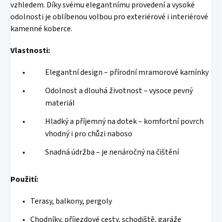
vzhledem. Díky svému elegantnímu provedení a vysoké
odolnosti je oblíbenou volbou pro exteriérové i interiérové
kamenné koberce.
Vlastnosti:
Elegantní design – přírodní mramorové kamínky
Odolnost a dlouhá životnost – vysoce pevný
materiál
Hladký a příjemný na dotek – komfortní povrch
vhodný i pro chůzi naboso
Snadná údržba – je nenáročný na čištění
Použití:
Terasy, balkony, pergoly
Chodníky, příjezdové cesty, schodiště, garáže