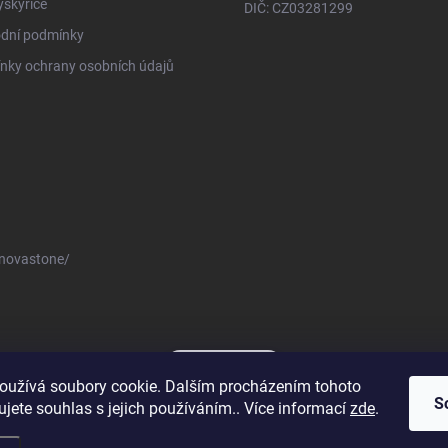
ryskyřice
DIČ: CZ03281299
dní podmínky
nky ochrany osobních údajů
novastone/
Novastone.cz
oužívá soubory cookie. Dalším procházením tohoto
S
jete souhlas s jejich používáním.. Více informací
zde
.