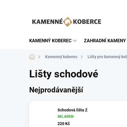
Přejít
na
obsah
KAMENNÝ KOBEREC
ZAHRADNÍ KAMENY
Domů
Kamenný koberec
Lišty pro kamenný ko
Lišty schodové
Nejprodávanější
Schodová lišta Z
SKLADEM
220 Kč