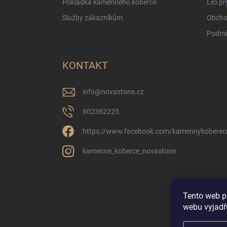
Pokládka kamenného koberce
Licí p
Služby zákazníkům
Obcho
Podmí
KONTAKT
info
@
novastone.cz
602362225
https://www.facebook.com/kamennykoberec
kamenne_koberce_novastone
Tento web p
webu vyjadřu