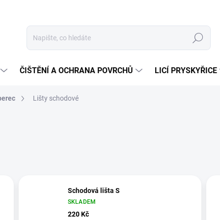
Hledat
ČIŠTĚNÍ A OCHRANA POVRCHŮ
LICÍ PRYSKYŘICE
berec
Lišty schodové
Schodová lišta S
SKLADEM
220 Kč