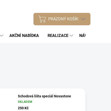
PRÁZDNÝ KOŠÍK
NÁKUPNÍ
KOŠÍK
AKČNÍ NABÍDKA
REALIZACE
NÁVODY
NÁŠ
Schodová lišta speciál Novastone
SKLADEM
250 Kč