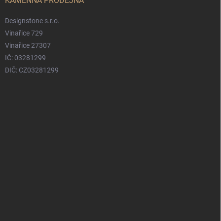
KAMENNÁ PRODEJNA
Designstone s.r.o.
Vinařice 729
Vinařice 27307
IČ: 03281299
DIČ: CZ03281299