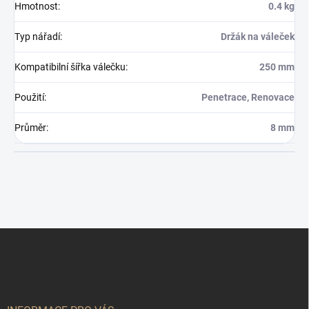
Hmotnost
:
0.4 kg
Typ nářadí
:
Držák na váleček
Kompatibilní šířka válečku
:
250 mm
Použití
:
Penetrace, Renovace
Průměr
:
8 mm
Z
á
p
a
t