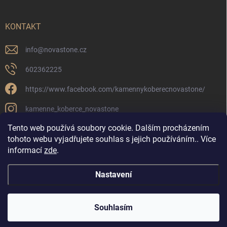
KONTAKT
info
@
novastone.cz
602362225
https://www.facebook.com/kamennykoberecnovastone/
kamenne_koberce_novastone
Tento web používá soubory cookie. Dalším procházením
tohoto webu vyjadřujete souhlas s jejich používáním.. Více
informací
zde
.
Novastone.cz
Nastavení
Copyright 2026
Kamenné koberce
. Všechna práva vyhrazena.
Souhlasím
Vytvořil Shoptet