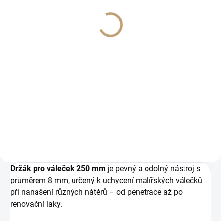
Příslušenství
Příslušenství
160 Kč
80 Kč
132,23 Kč bez DPH
66,12 Kč bez DPH
Do košíku
Do košíku
Nylonový váleček 250 mm pro
efektivní nanášení penetrací a
Plastová vanička pro rovnoměrné
laků na větší plochy. Zajišťuje
nabírání nátěru na váleček.
rovnoměrnou aplikaci bez
Vhodná pro aplikaci penetrace a
plýtvání materiálem.
renovačního laku.
Držák pro váleček 250 mm
je pevný a odolný nástroj s
průměrem 8 mm, určený k uchycení malířských válečků
při nanášení různých nátěrů – od penetrace až po
renovační laky.