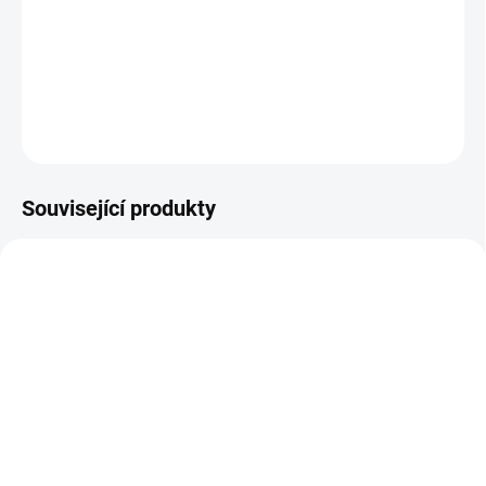
Držák pro malířské válečky. Pohodlný úchop a pevná konstrukce
pro snadné nanášení penetrace či renovačního laku.
DETAILNÍ INFORMACE
ZEPTAT SE
Související produkty
SKLADEM
SKLADEM
Váleček 250 mm
Vanička na váleček
320×345 mm