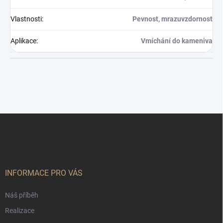
Vlastnosti
:
Pevnost, mrazuvzdornost
Aplikace
:
Vmíchání do kameniva
Z
á
p
a
t
í
INFORMACE PRO VÁS
Náš příběh
Realizace