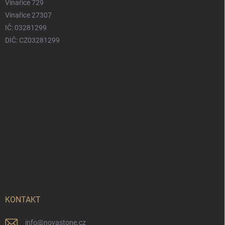
Vinařice 729
Vinařice 27307
IČ: 03281299
DIČ: CZ03281299
KONTAKT
info
@
novastone.cz