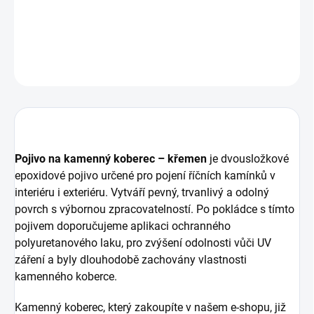
Vysoká pevnost, výborná zpracovatelnost a dlouhá životnost.
DETAILNÍ INFORMACE
ZEPTAT SE
Pojivo na kamenný koberec – křemen
je dvousložkové
epoxidové pojivo určené pro pojení říčních kamínků v
interiéru i exteriéru. Vytváří pevný, trvanlivý a odolný
povrch s výbornou zpracovatelností. Po pokládce s tímto
pojivem doporučujeme aplikaci ochranného
polyuretanového laku, pro zvýšení odolnosti vůči UV
záření a byly dlouhodobě zachovány vlastnosti
kamenného koberce.
Kamenný koberec, který zakoupíte v našem e-shopu, již