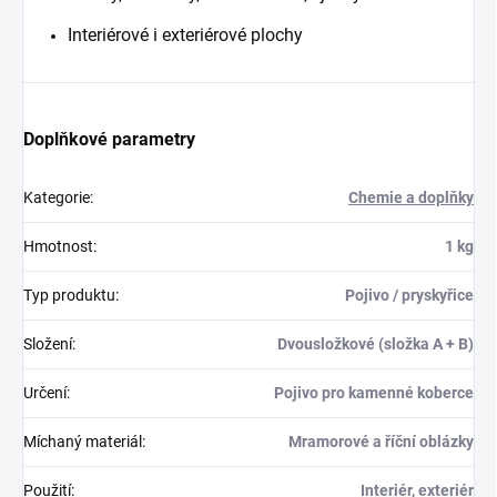
Interiérové i exteriérové plochy
Doplňkové parametry
Kategorie
:
Chemie a doplňky
Hmotnost
:
1 kg
Typ produktu
:
Pojivo / pryskyřice
Složení
:
Dvousložkové (složka A + B)
Určení
:
Pojivo pro kamenné koberce
Míchaný materiál
:
Mramorové a říční oblázky
Použití
:
Interiér, exteriér