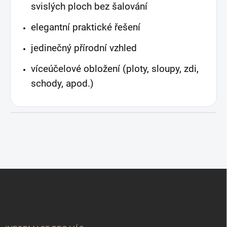
svislých ploch bez šalování
elegantní praktické řešení
jedinečný přírodní vzhled
víceúčelové obložení (ploty, sloupy, zdi,
schody, apod.)
Z
á
p
a
t