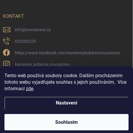
KONTAKT
info
@
novastone.cz
602362225
https://www.facebook.com/kamennykoberecnovastone/
kamenne_koberce_novastone
Tento web používá soubory cookie. Dalším procházením
tohoto webu vyjadřujete souhlas s jejich používáním.. Více
informací
zde
.
Novastone.cz
Nastavení
Copyright 2026
Kamenné koberce
. Všechna práva vyhrazena.
Souhlasím
Vytvořil Shoptet