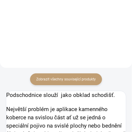
Detail
Detail
Sada mramorovych kamínků a
Sada mramorovych kamínků a
UV stabilního pojiva již od 555
UV stabilního pojiva již od 555
Kč/m2
Kč/m2
Zobrazit všechny související produkty
Podschodnice slouží jako obklad schodišť.
Největší problém je aplikace kamenného
koberce na svislou část ať už se jedná o
speciální pojivo na svislé plochy nebo bednění