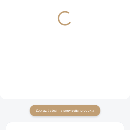
cm
(Penetrace)
Chemie
360 Kč
320 Kč
297,52 Kč bez DPH
264,46 Kč bez DPH
Detail
Do košíku
Kvalitní dvousložková penetrace
pro savé podklady. Ideální základ
pro pokládku kamenného
koberce - zpevňuje, uzavírá a
zvyšuje přilnavost
Zobrazit všechny související produkty