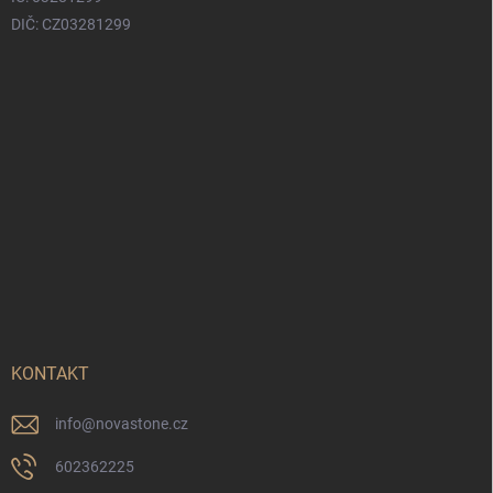
DIČ: CZ03281299
KONTAKT
info
@
novastone.cz
602362225