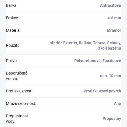
Barva
:
Antracitová
Frakce
:
4-8 mm
Materiál
:
Mramor
Interiér, Exteriér, Balkon, Terasa, Schody,
Použití
:
Okolí bazénu
Pojivo
:
Polyuretanové, Epoxidové
Doporučená
min. 10 mm
vrstva
:
Protiskluznost
:
Protiskluzový povrch
Mrazuvzdornost
:
Ano
Propustnost
Propustný
vody
: