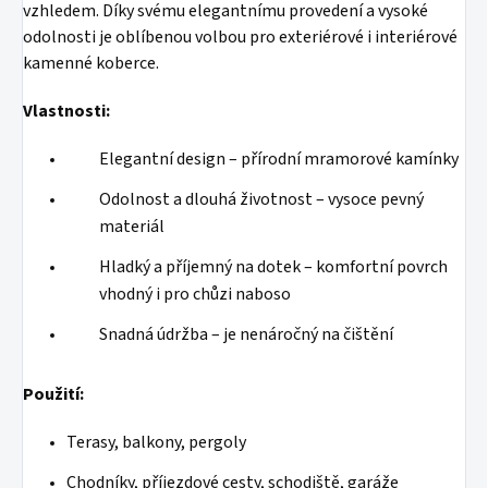
vzhledem. Díky svému elegantnímu provedení a vysoké
odolnosti je oblíbenou volbou pro exteriérové i interiérové
kamenné koberce.
Vlastnosti:
Elegantní design – přírodní mramorové kamínky
Odolnost a dlouhá životnost – vysoce pevný
materiál
Hladký a příjemný na dotek – komfortní povrch
vhodný i pro chůzi naboso
Snadná údržba – je nenáročný na čištění
Použití:
Terasy, balkony, pergoly
Chodníky, příjezdové cesty, schodiště, garáže