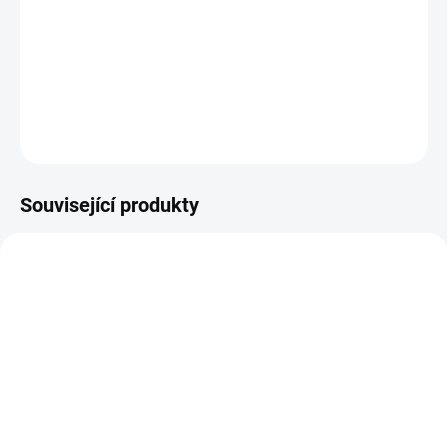
Sada mramorovych kamínků a UV stabilního pojiva již od 594
Kč/m2
DETAILNÍ INFORMACE
ZEPTAT SE
Související produkty
SKLADEM
SKLADEM
Grigio Carnico 100x19
Novastyl Epox