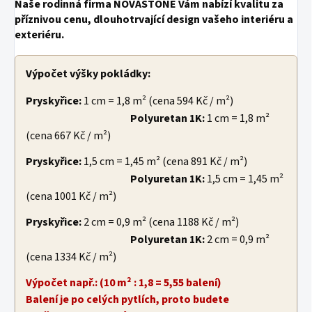
Naše rodinná firma NOVASTONE Vám nabízí kvalitu za
příznivou cenu, dlouhotrvající design vašeho interiéru a
exteriéru.
Výpočet výšky pokládky:
Pryskyřice:
1 cm = 1,8 m² (cena 594 Kč / m²)
Polyuretan 1K:
1 cm = 1,8 m²
(cena 667 Kč / m²)
Pryskyřice:
1,5 cm = 1,45 m² (cena 891 Kč / m²)
Polyuretan 1K:
1,5 cm = 1,45 m²
(cena 1001 Kč / m²)
Pryskyřice:
2 cm = 0,9 m² (cena 1188 Kč / m²)
Polyuretan 1K:
2 cm = 0,9 m²
(cena 1334 Kč / m²)
Výpočet např.: (10 m² : 1,8 = 5,55 balení)
Balení je po celých pytlích, proto budete