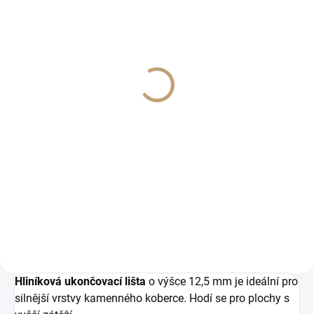
SKLADEM
SKLADEM
T-REX Crystal
T-REX Gold
Chemie
Chemie
290 Kč
220 Kč
239,67 Kč bez DPH
181,82 Kč bez DPH
Do košíku
Do košíku
T-REX Crystal je transparentní
Profesionální montážní lepidlo s
lepidlo s vysokou pevností.
extrémní pevností. Vhodné i na
Ideální pro přilepení detailů ke
vlhké a nesavé povrchy v interiéru
kamennému koberci, opravy
i exteriéru.
utěsnění a montáže v interiéru a
exteriéru.
Hliníková ukončovací lišta
o výšce 12,5 mm je ideální pro
silnější vrstvy kamenného koberce. Hodí se pro plochy s