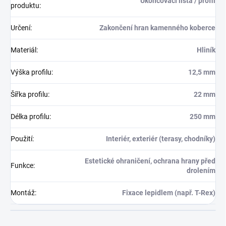
Ukončovací lišta / profil
produktu
:
Určení
:
Zakončení hran kamenného koberce
Materiál
:
Hliník
Výška profilu
:
12,5 mm
Šířka profilu
:
22 mm
Délka profilu
:
250 mm
Použití
:
Interiér, exteriér (terasy, chodníky)
Estetické ohraničení, ochrana hrany před
Funkce
:
drolením
Montáž
:
Fixace lepidlem (např. T-Rex)