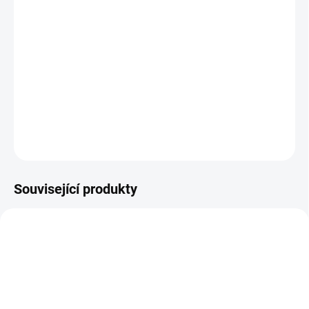
−
+
Přidat do košíku
Hliníková lišta 12,5 mm
pro silnější vrstvy kamenného koberce –
pevné ukončení bez kompromisů.
DETAILNÍ INFORMACE
ZEPTAT SE
Související produkty