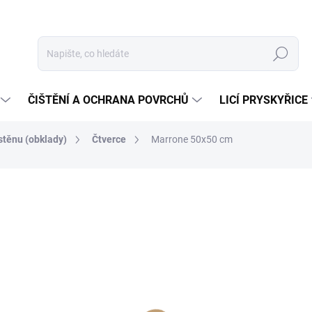
Hledat
ČIŠTĚNÍ A OCHRANA POVRCHŮ
LICÍ PRYSKYŘICE
těnu (obklady)
Čtverce
Marrone 50x50 cm
ní
1 600 Kč
/ ks
1 322,31 Kč bez DPH
Měrná
ZVOLTE VARIANTU
cena:
FRAKCE