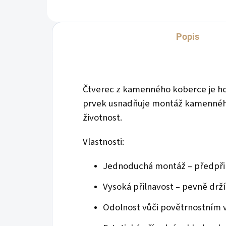
Popis
Čtverec z kamenného koberce je hoto
prvek usnadňuje montáž kamenného k
životnost.
Vlastnosti:
Jednoduchá montáž – předpřipr
Vysoká přilnavost – pevně drží
Odolnost vůči povětrnostním 