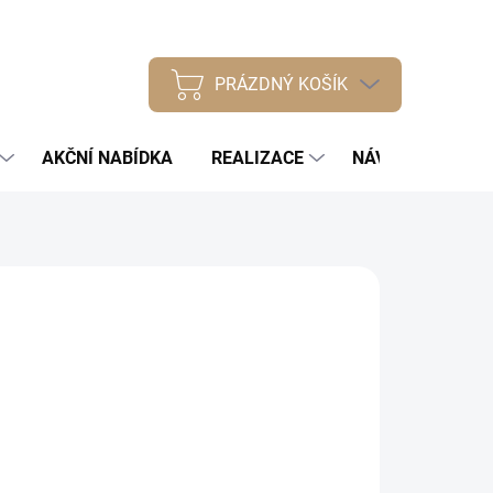
PRÁZDNÝ KOŠÍK
NÁKUPNÍ
KOŠÍK
AKČNÍ NABÍDKA
REALIZACE
NÁVODY
NÁŠ