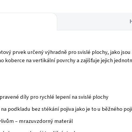
vý prvek určený výhradně pro svislé plochy, jako jsou s
oberce na vertikální povrchy a zajišťuje jejich jednot
avené díly pro rychlé lepení na svislé plochy
 na podkladu bez stékání pojiva jako je to u běžného poji
vlivům – mrazuvzdorný materál