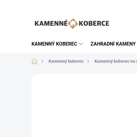
Přejít
na
obsah
KAMENNÝ KOBEREC
ZAHRADNÍ KAMENY
Domů
Kamenný koberec
Kamenný koberec na s
Neohodnoceno
Podrobnosti hodnoce