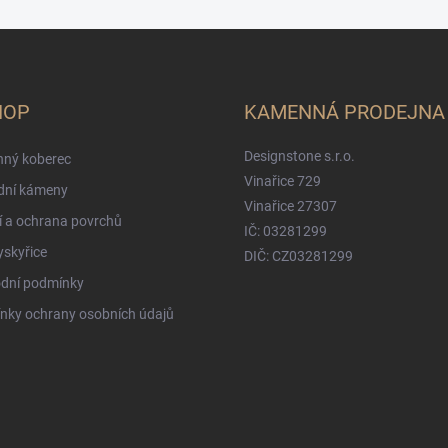
HOP
KAMENNÁ PRODEJNA
Designstone s.r.o.
ný koberec
Vinařice 729
dní kámeny
Vinařice 27307
í a ochrana povrchů
IČ: 03281299
ryskyřice
DIČ: CZ03281299
dní podmínky
nky ochrany osobních údajů