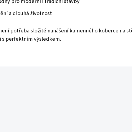
odný pro moderní i tradiční stavby
ění a dlouhá životnost
ení potřeba složité nanášení kamenného koberce na st
aci s perfektním výsledkem.