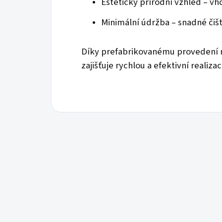
Estetický přírodní vzhled – vh
Minimální údržba – snadné čišt
Díky prefabrikovanému provedení n
zajišťuje rychlou a efektivní realiz