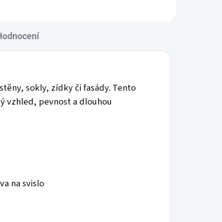
Hodnocení
těny, sokly, zídky či fasády. Tento
ný vzhled, pevnost a dlouhou
va na svislo