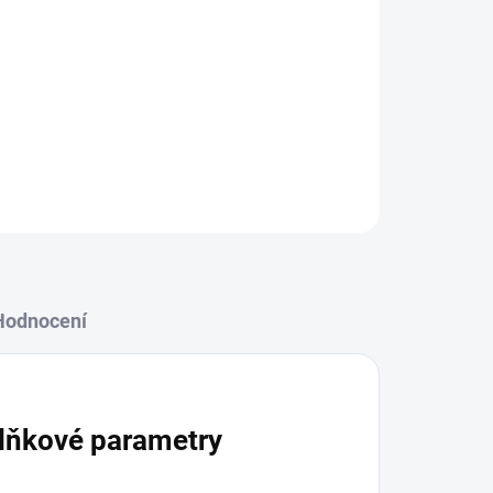
pro pokládku kamenného koberce a dalších
 přesné a pohodlné při práci.
ZEPTAT SE
Hodnocení
lňkové parametry