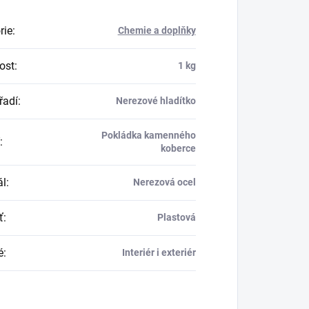
rie
:
Chemie a doplňky
ost
:
1 kg
řadí
:
Nerezové hladítko
Pokládka kamenného
:
koberce
ál
:
Nerezová ocel
ť
:
Plastová
é
:
Interiér i exteriér