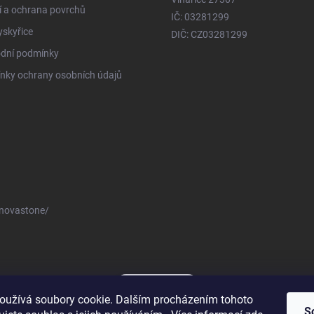
í a ochrana povrchů
IČ: 03281299
ryskyřice
DIČ: CZ03281299
dní podmínky
nky ochrany osobních údajů
novastone/
Novastone.cz
oužívá soubory cookie. Dalším procházením tohoto
S