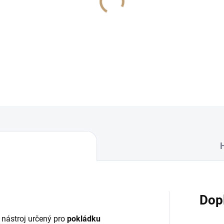
Kvalitní nerezové hladítko 
stavebních materiálů. Odolné,
DETAILNÍ INFORMACE
Dop
í nástroj určený pro
pokládku