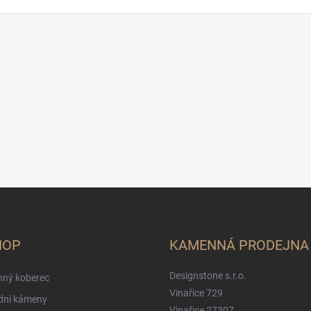
HOP
KAMENNÁ PRODEJNA
Designstone s.r.o.
ný koberec
Vinařice 729
dní kámeny
Vinařice 27307