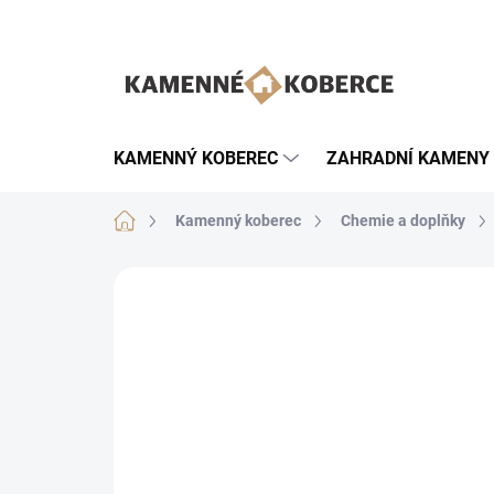
Přejít
na
obsah
KAMENNÝ KOBEREC
ZAHRADNÍ KAMENY
Domů
Kamenný koberec
Chemie a doplňky
Neohodnoceno
Podrobnosti hodnoce