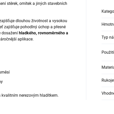
šení stěrek, omítek a jiných stavebních
Katego
 zajišťuje dlouhou životnost a vysokou
Hmotn
eť zajišťuje pohodlný úchop a přesné
je dosažení
hladkého, rovnoměrného a
Typ ná
áročnější aplikace.
Použití
Materi
 směsí
Rukoje
hy
Vhodn
 s kvalitním nerezovým hladítkem.