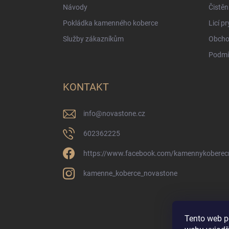
Návody
Čistěn
Pokládka kamenného koberce
Licí p
Služby zákazníkům
Obcho
Podmí
KONTAKT
info
@
novastone.cz
602362225
https://www.facebook.com/kamennykoberec
kamenne_koberce_novastone
Tento web p