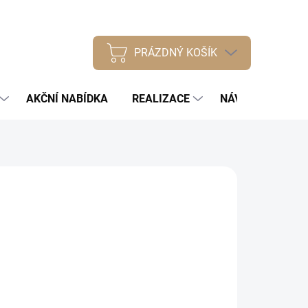
PRÁZDNÝ KOŠÍK
NÁKUPNÍ
KOŠÍK
AKČNÍ NABÍDKA
REALIZACE
NÁVODY
NÁŠ
026
Přidat do košíku