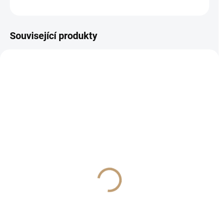
ZEPTAT SE
Související produkty
SKLADEM
SKLADEM
Otava 2-4 mm
T-REX Gold
Frakce 2-4 mm | Říční kámen
Chemie
510 Kč
220 Kč
421,49 Kč bez DPH
181,82 Kč bez DPH
Do košíku
Do košíku