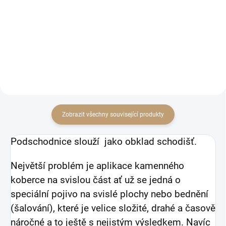
Sada říčních kamínků a UV
Profesionální montážní lepidlo s
stabilního pojiva již od 340
extrémní pevností. Vhodné i na
Kč/m2
vlhké a nesavé povrchy v interiéru
i exteriéru.
Zobrazit všechny související produkty
Podschodnice slouží jako obklad schodišť.
Největší problém je aplikace kamenného
koberce na svislou část ať už se jedná o
speciální pojivo na svislé plochy nebo bednění
(šalování), které je velice složité, drahé a časově
náročné a to ještě s nejistým výsledkem. Navíc