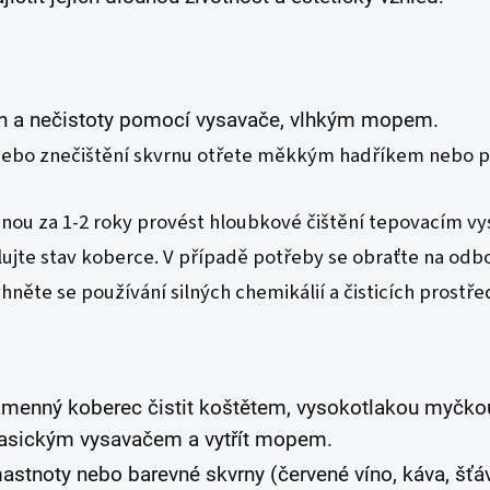
ch a nečistoty pomocí vysavače, vlhkým mopem.
 nebo znečištění skvrnu otřete měkkým hadříkem nebo pa
ou za 1-2 roky provést hloubkové čištění tepovacím v
ujte stav koberce. V případě potřeby se obraťte na odbo
hněte se používání silných chemikálií a čisticích prost
kamenný koberec čistit koštětem, vysokotlakou myčk
lasickým vysavačem a vytřít mopem.
stnoty nebo barevné skvrny (červené víno, káva, šťá