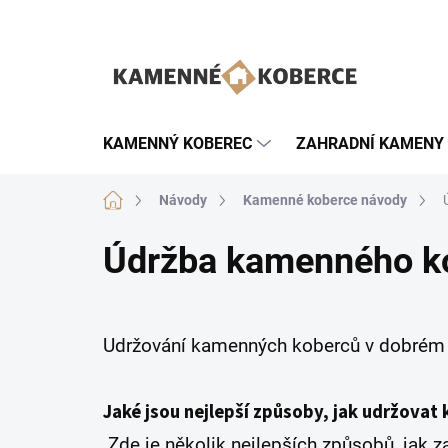
Přejít
na
obsah
KAMENNÝ KOBEREC
ZAHRADNÍ KAMENY
Domů
Návody
Kamenné koberce návody
Údržba kamenného k
Udržování kamenných koberců v dobrém s
Jaké jsou nejlepší způsoby, jak udržova
Zde je několik nejlepších způsobů, jak za