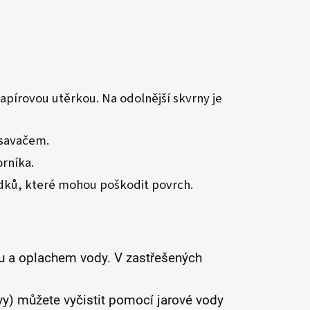
pírovou utěrkou. Na odolnější skvrny je
ysavačem.
rníka.
ředků, které mohou poškodit povrch.
ou a oplachem vody. V zastřešených
vy) můžete vyčistit pomocí jarové vody