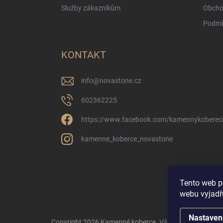
Služby zákazníkům
Obcho
Podmí
KONTAKT
info
@
novastone.cz
602362225
https://www.facebook.com/kamennykoberec
kamenne_koberce_novastone
Tento web p
webu vyjadřu
Nastaven
Copyright 2026
Kamenné koberce
. Všechna práva vyhr