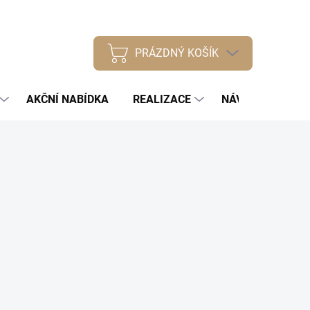
PRÁZDNÝ KOŠÍK
NÁKUPNÍ
KOŠÍK
AKČNÍ NABÍDKA
REALIZACE
NÁVODY
NÁŠ