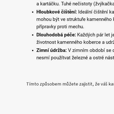
a kartáčku. Tuhé nečistoty (žvýkačk
Hloubkové čištění:
Ideální čištění k
mohou být ve struktuře kamenného ko
přípravky proti mechu.
Dlouhodobá péče:
Každých pár let 
životnost kamenného koberce a udrž
Zimní údržba:
V zimním období se d
nesmí použítvat železné a ostré nás
Tímto způsobem můžete zajistit, že váš k