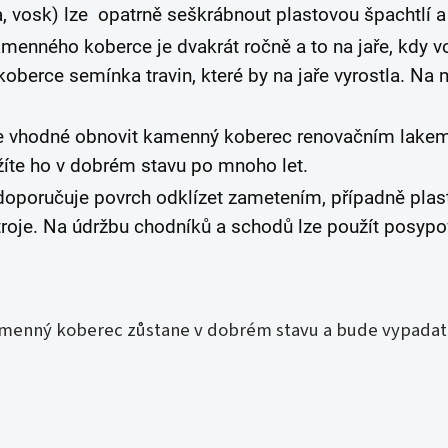
a, vosk) lze opatrně seškrábnout plastovou špachtlí 
amenného koberce je dvakrát ročně a to na jaře, kdy v
berce semínka travin, které by na jaře vyrostla. Na
je vhodné obnovit kamenný koberec renovačním lakem
íte ho v dobrém stavu po mnoho let.
oporučuje povrch odklízet zametením, případně plas
troje. Na údržbu chodníků a schodů lze použít posypo
amenný koberec zůstane v dobrém stavu a bude vypadat 