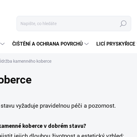
Hledat
ČIŠTĚNÍ A OCHRANA POVRCHŮ
LICÍ PRYSKYŘICE
Údržba kamenného koberce
oberce
tavu vyžaduje pravidelnou péči a pozornost.
t kamenné koberce v dobrém stavu?
jistit jejich dlouhou životnost a estetický vzhled: