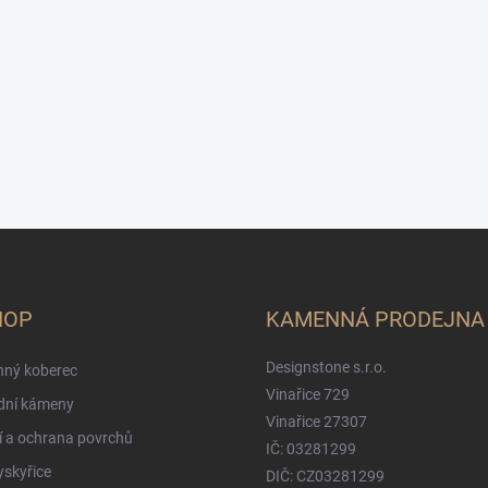
HOP
KAMENNÁ PRODEJNA
Designstone s.r.o.
ný koberec
Vinařice 729
dní kámeny
Vinařice 27307
í a ochrana povrchů
IČ: 03281299
ryskyřice
DIČ: CZ03281299