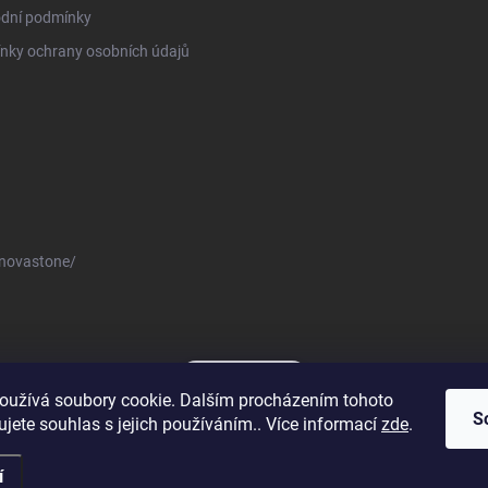
dní podmínky
nky ochrany osobních údajů
novastone/
Novastone.cz
oužívá soubory cookie. Dalším procházením tohoto
S
jete souhlas s jejich používáním.. Více informací
zde
.
í
azena.